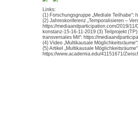
Links:
(1) Forschungsgruppe „Mediale Teilhabe“:
h
(2) Jahreskonferenz „Temporalisieren – Vers
https://mediaandparticipation.com/2019/11/0
konstanz-15-16-11-2019
(3) Teilprojekt (TP
transversales Mit“:
https://mediaandparticipa
(4) Video „Multikausale Möglichkeitsräume“
(5) Artikel „Multikausale Möglichkeitsräume
https://www.academia.edu/41151671/Zwis