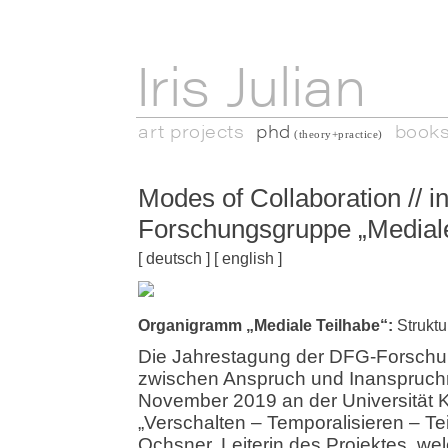
Iris Julian
art projects
phd
book
(theory+practice)
Modes of Collaboration // 
Forschungsgruppe „Mediale
[
deutsch
] [
english
]
Organigramm „Mediale Teilhabe“:
Struktu
Die Jahrestagung der DFG-Forschun
zwischen Anspruch und Inanspruchn
November 2019 an der Universität K
„Verschalten – Temporalisieren – Te
Ochsner, Leiterin des Projektes, wel