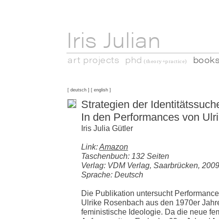
Iris Julian
art projects
phd
book
(theory+practice)
[
deutsch
] [
english
]
Strategien der Identitätssuch
In den Performances von Ul
Iris Julia Gütler
Link:
Amazon
Taschenbuch: 132 Seiten
Verlag: VDM Verlag, Saarbrücken, 200
Sprache: Deutsch
Die Publikation untersucht Performance
Ulrike Rosenbach aus den 1970er Jahre
feministische Ideologie. Da die neue fe