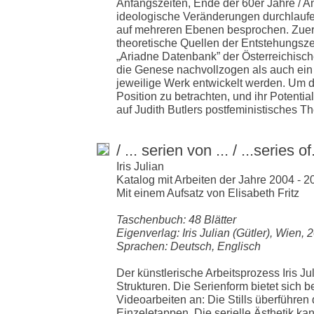
Anfangszeiten, Ende der 60er Jahre / A
ideologische Veränderungen durchlauf
auf mehreren Ebenen besprochen. Zuers
theoretische Quellen der Entstehungszei
„Ariadne Datenbank” der Österreichisch
die Genese nachvollzogen als auch ein
jeweilige Werk entwickelt werden. Um 
Position zu betrachten, und ihr Potenti
auf Judith Butlers postfeministisches T
/ ... serien von ... / ...series of.
Iris Julian
Katalog mit Arbeiten der Jahre 2004 - 2
Mit einem Aufsatz von Elisabeth Fritz
Taschenbuch: 48 Blätter
Eigenverlag: Iris Julian (Gütler), Wien, 
Sprachen: Deutsch, Englisch
Der künstlerische Arbeitsprozess Iris Ju
Strukturen. Die Serienform bietet sich
Videoarbeiten an: Die Stills überführ
Einzeletappen. Die serielle Ästhetik ka