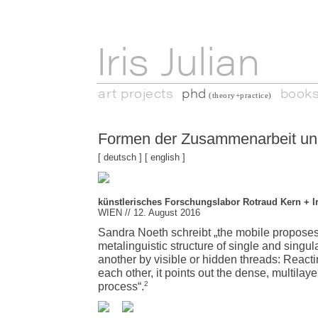
Iris Julian
art projects
phd
book
(theory+practice)
Formen der Zusammenarbeit und
[
deutsch
] [
english
]
künstlerisches Forschungslabor Rotraud Kern + Ir
WIEN // 12. August 2016
Sandra Noeth schreibt „the mobile proposes a
metalinguistic structure of single and singul
another by visible or hidden threads: Reactin
each other, it points out the dense, multilaye
2
process“.